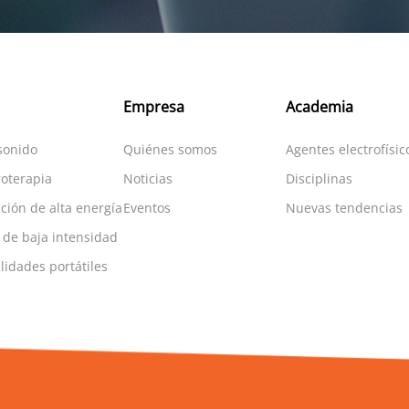
Empresa
Academia
sonido
Quiénes somos
Agentes electrofísic
roterapia
Noticias
Disciplinas
ción de alta energía
Eventos
Nuevas tendencias
 de baja intensidad
idades portátiles