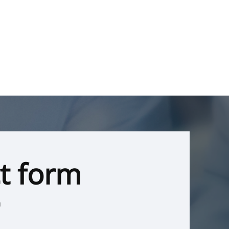
t form
u