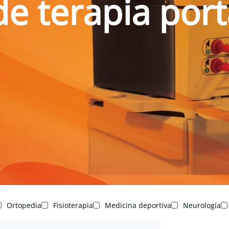
e terapia portá
Ortopedia
Fisioterapia
Medicina deportiva
Neurología