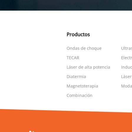
Productos
Ondas de choque
Ultra
TECAR
Elect
Láser de alta potencia
Induc
Diatermia
Láser
Magnetoterapia
Modal
Combinación