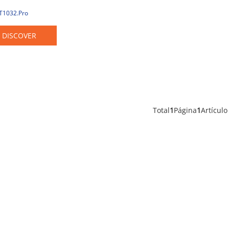
CT1032.Pro
DISCOVER
Total
1
Página
1
Artículo