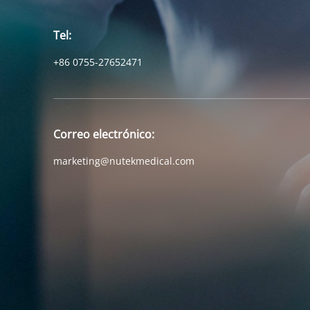
Tel:
+86 0755-27652471
Correo electrónico:
marketing@nutekmedical.com