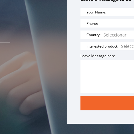
Your Name:
Phone:
Country:
Interested product:
Leave Message here