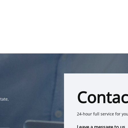
Contac
tate,
24-hour full service for yo
Leave a message to us