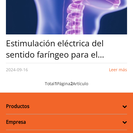
Estimulación eléctrica del
sentido faríngeo para el
tratamiento de la disfagia
2024-09-16
Leer más
Total
1
Página
2
Artículo
Productos
Empresa