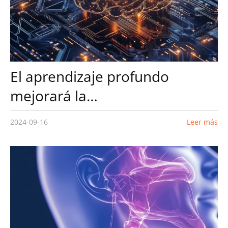
El aprendizaje profundo
mejorará la
biorretroalimentación EMG
2024-09-16
Leer más
(electromiografía) en
fisioterapia