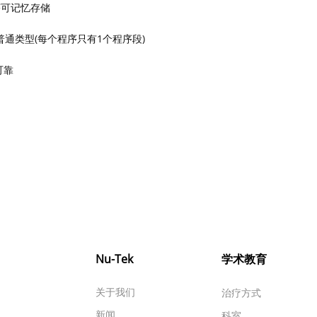
序可记忆存储
普通类型(每个程序只有1个程序段)
可靠
Nu-Tek
学术教育
关于我们
治疗方式
新闻
科室