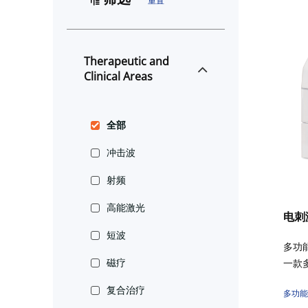
重置
Therapeutic and
Clinical Areas
全部
冲击波
射频
高能激光
电刺
短波
多功
磁疗
一款
激治
复合治疗
多功能
出。