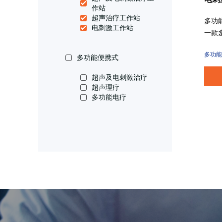
作站
超声治疗工作站
多功
电刺激工作站
一款
激治
多功能
出。
多功能便携式
低频
超声及电刺激治疗
以缓
超声理疗
疗和
多功能电疗
环。M
床电
方案
研究
复理
康复
科、