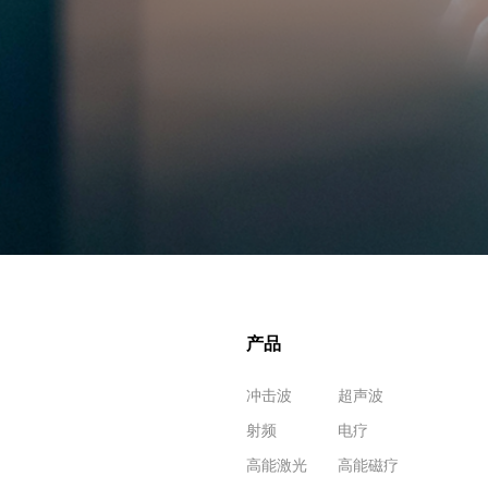
产品
冲击波
超声波
射频
电疗
高能激光
高能磁疗