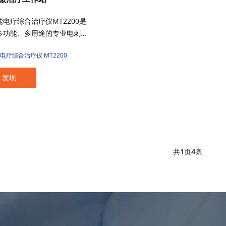
能电疗综合治疗仪MT2200是
多功能、多用途的专业电刺
疗仪，具有独立的双通道输
电疗综合治疗仪 MT2200
它通过皮肤电极，将特定的
或中频电流作用于人体，用
发现
解疼痛，缓解肌肉痉挛，治
防止肌肉萎缩，促进血液循
T2200向用户提供22种临
疗波形，提供全方位的理疗
，产品可广泛用于医院临床
、医疗诊所、社康中心的康
共
页
条
1
4
疗与保健，主要应用科室为
科、理疗科、骨科、神经
运动医学科。