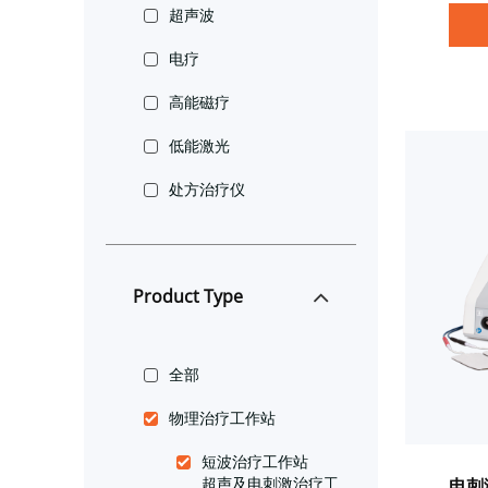
低频
超声波
以缓
电疗
疗和
环。
高能磁疗
究、
理疗
低能激光
复科
处方治疗仪
运动
Product Type
全部
物理治疗工作站
短波治疗工作站
超声及电刺激治疗工
电刺