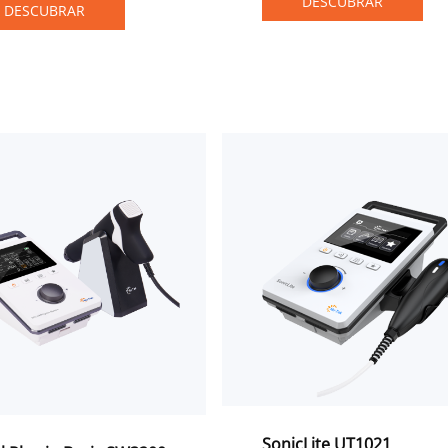
DESCUBRAR
que o tratamento possa ser
DESCUBRAR
ada é uma abordagem
realizado em diferentes
ca comprovada usada
locais e horários.
terapia da dor e
ração da cura de
os.
SonicLite UT1021