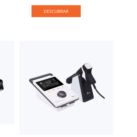
às suas necessidades de uso
DESCUBRAR
móvel. Ele é equipado com uma
bateria interna, permitindo que o
fisioterapeuta trate seus
pacientes a qualquer hora e em
qualquer lugar