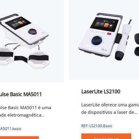
LaserLite LS2100
ulse Basic MA5011
LaserLite oferece uma gam
ulse Basic MA5011 é uma
de dispositivos a laser de
ade eletromagnética
alta potência de 1W a 8W.
da profissional com
REF: LS2100.Basic
Com tamanho compacto e
MA5011.basic
etros excepcionais. A
pacote de bateria, garante
ia eletromagnética