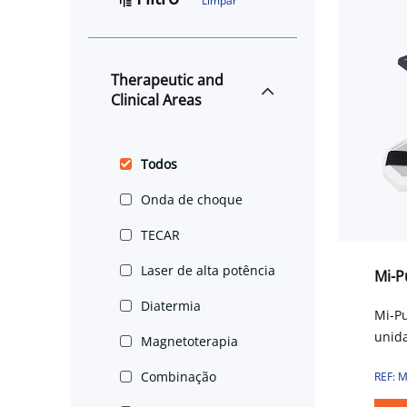
Limpar
Therapeutic and
Clinical Areas
Todos
Onda de choque
TECAR
Laser de alta potência
Mi-P
Diatermia
Mi-P
unid
Magnetoterapia
pulsa
Combinação
REF: 
parâm
terap