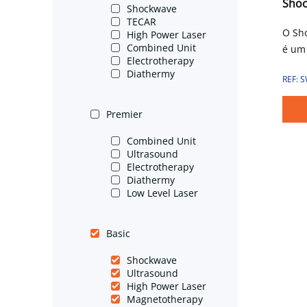
Shoc
Shockwave
TECAR
O Sh
High Power Laser
Combined Unit
é um 
Electrotherapy
de te
Diathermy
REF: 
choq
indi
Premier
(ente
fásci
Combined Unit
para
Ultrasound
pacot
Electrotherapy
Diathermy
Low Level Laser
Basic
Shockwave
Ultrasound
High Power Laser
Magnetotherapy