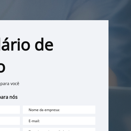
ário de
o
 para você
ara nós
Nome da empresa:
E-mail: