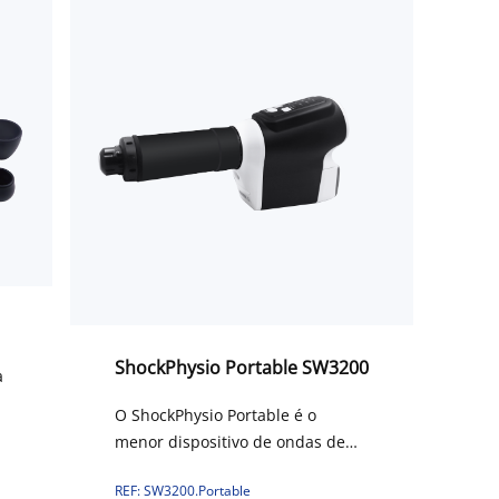
ShockPhysio Portable SW3200
a
O ShockPhysio Portable é o
menor dispositivo de ondas de
choque do mundo, projetado
REF: SW3200.Portable
para fisioterapeutas atenderem