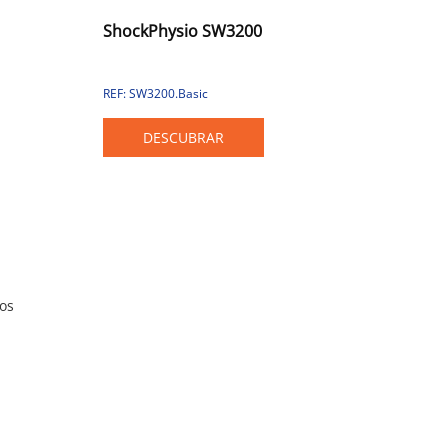
ShockPhysio SW3200
REF: SW3200.Basic
a
e
DESCUBRAR
tos